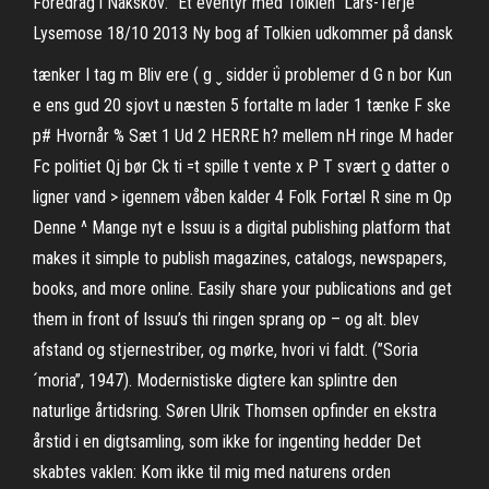
Foredrag i Nakskov: "Et eventyr med Tolkien" Lars-Terje
Lysemose 18/10 2013 Ny bog af Tolkien udkommer på dansk
tænker I tag m Bliv ere ( g ˬ sidder ΰ problemer d G n bor Kun
e ens gud 20 sjovt u næsten 5 fortalte m lader 1 tænke F ske
p# Hvornår % Sæt 1 Ud 2 HERRE h? mellem nH ringe M hader
Fc politiet Qj bør Ck ti =t spille t vente x P T svært ƍ datter o
ligner vand > igennem våben kalder 4 Folk Fortæl R sine m Op
Denne ^ Mange nyt e Issuu is a digital publishing platform that
makes it simple to publish magazines, catalogs, newspapers,
books, and more online. Easily share your publications and get
them in front of Issuu’s thi ringen sprang op – og alt. blev
afstand og stjernestriber, og mørke, hvori vi faldt. (”Soria
´moria”, 1947). Modernistiske digtere kan splintre den
naturlige årtidsring. Søren Ulrik Thomsen opfinder en ekstra
årstid i en digtsamling, som ikke for ingenting hedder Det
skabtes vaklen: Kom ikke til mig med naturens orden