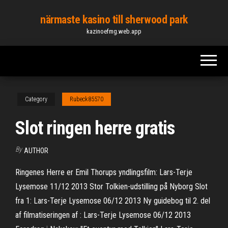
Skip
närmaste kasino till sherwood park
to
kazinoefmg.web.app
the
content
Category
Rubeck85570
Slot ringen herre gratis
By
AUTHOR
Ringenes Herre er Emil Thorups yndlingsfilm: Lars-Terje
Lysemose 11/12 2013 Stor Tolkien-udstilling på Nyborg Slot
fra 1: Lars-Terje Lysemose 06/12 2013 Ny guidebog til 2. del
af filmatiseringen af : Lars-Terje Lysemose 06/12 2013