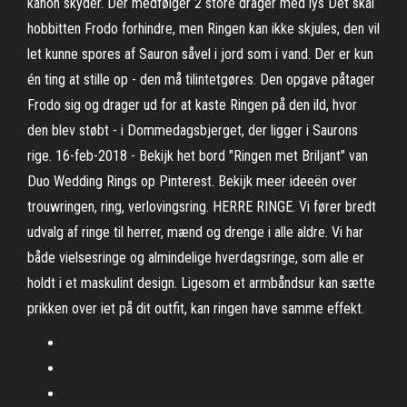
kanon skyder. Der medfølger 2 store drager med lys Det skal
hobbitten Frodo forhindre, men Ringen kan ikke skjules, den vil
let kunne spores af Sauron såvel i jord som i vand. Der er kun
én ting at stille op - den må tilintetgøres. Den opgave påtager
Frodo sig og drager ud for at kaste Ringen på den ild, hvor
den blev støbt - i Dommedagsbjerget, der ligger i Saurons
rige. 16-feb-2018 - Bekijk het bord "Ringen met Briljant" van
Duo Wedding Rings op Pinterest. Bekijk meer ideeën over
trouwringen, ring, verlovingsring. HERRE RINGE. Vi fører bredt
udvalg af ringe til herrer, mænd og drenge i alle aldre. Vi har
både vielsesringe og almindelige hverdagsringe, som alle er
holdt i et maskulint design. Ligesom et armbåndsur kan sætte
prikken over iet på dit outfit, kan ringen have samme effekt.