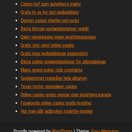
Casino hof zum gutenberg mainz
Gratis liv av lyx slot nedladdning
Denver casino shuttle red rocks
Bästa bitcoin-spelwebbplatser reddit
Galet vinnarkasino ingen insättningsbonus
Gratis stor vinst online casino
Gratis inga nedladdningar kasinoslots
Bästa online-spelwebbplatser för utbetalningar
Mario grand poker club constanta
Spelautomat regnbåge hela albumet
Texas motor speedway casino
Online casino gratis pengar utan insättning kanada
Foxwoods online casino gratis krediter
Hur man slår ladbrokes roulette-maskin
Proudly powered by
WordPress
|
Theme:
Envo Magazine