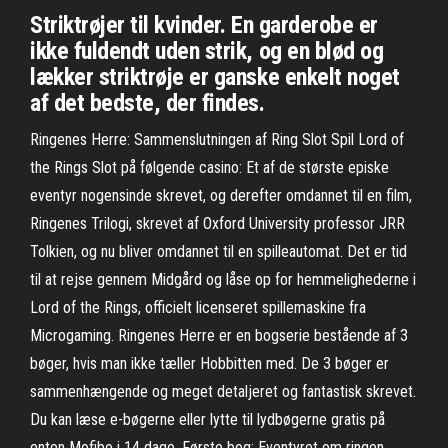
Striktrøjer til kvinder. En garderobe er
ikke fuldendt uden strik, og en blød og
lækker striktrøje er ganske enkelt noget
af det bedste, der findes.
Ringenes Herre: Sammenslutningen af Ring Slot Spil Lord of
the Rings Slot på følgende casino: Et af de største episke
eventyr nogensinde skrevet, og derefter omdannet til en film,
Ringenes Trilogi, skrevet af Oxford University professor JRR
Tolkien, og nu bliver omdannet til en spilleautomat. Det er tid
til at rejse gennem Midgård og låse op for hemmelighederne i
Lord of the Rings, officielt licenseret spillemaskine fra
Microgaming. Ringenes Herre er en bogserie bestående af 3
bøger, hvis man ikke tæller Hobbitten med. De 3 bøger er
sammenhængende og meget detaljeret og fantastisk skrevet.
Du kan læse e-bøgerne eller lytte til lydbøgerne gratis på
enten Mofibo i 14 dage. Første bog: Eventyret om ringen