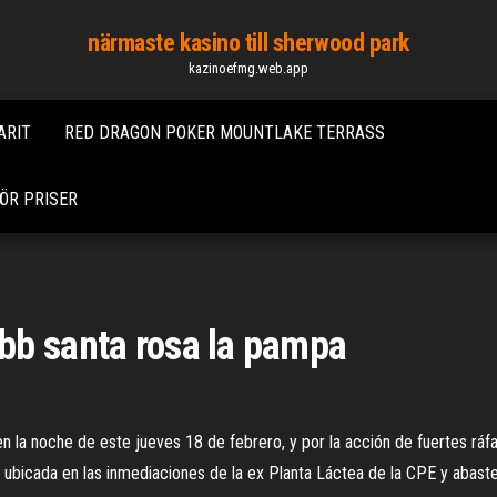
närmaste kasino till sherwood park
kazinoefmg.web.app
ARIT
RED DRAGON POKER MOUNTLAKE TERRASS
ÖR PRISER
bb santa rosa la pampa
n la noche de este jueves 18 de febrero, y por la acción de fuertes ráfa
 ubicada en las inmediaciones de la ex Planta Láctea de la CPE y abaste