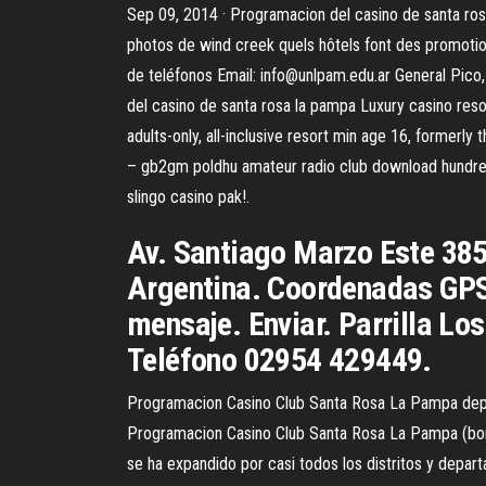
Sep 09, 2014 · Programacion del casino de santa ros
photos de wind creek quels hôtels font des promoti
de teléfonos Email: info@unlpam.edu.ar General Pic
del casino de santa rosa la pampa Luxury casino resor
adults-only, all-inclusive resort min age 16, former
– gb2gm poldhu amateur radio club download hundreds 
slingo casino pak!.
Av. Santiago Marzo Este 385
Argentina. Coordenadas GPS
mensaje. Enviar. Parrilla L
Teléfono 02954 429449.
Programacion Casino Club Santa Rosa La Pampa depos
Programacion Casino Club Santa Rosa La Pampa (bon
se ha expandido por casi todos los distritos y depar