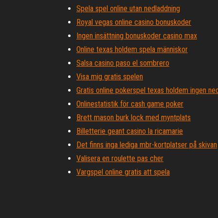
Spela spel online utan nedladdning
Royal vegas online casino bonuskoder
Ingen insättning bonuskoder casino max
Online texas holdem spela människor
Salsa casino paso el sombrero
Visa mig gratis spelen
Gratis online pokerspel texas holdem ingen ne
Onlinestatistik för cash game poker
Brett mason burk lock med myntplats
Billetterie geant casino la ricamarie
Det finns inga lediga mbr-kortplatser på skivan
Valisera en roulette pas cher
Vargspel online gratis att spela
Joe fortune casino ingen insättning bonuskod