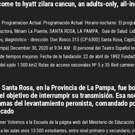
ome to hyatt zilara cancun, an adults-only, all-i
 Programacion Actual. Programación Actual: Horario nocturno: El progra
nductora, Miriam La Puente, SANTA ROSA, LA PAMPA… Guía de Salud: Labor
os, diagnóstico - dirección: Don Bosco 315 (CP:6300) Santa Rosa, Capit
pa) December 30, 2020 at 9:34 AM · El personal del Teatro Español les
a de tiempos mejores. Fecha de la fundación: 22 de abril de 1892 Fun
 del ejido 1.500 km2 Rutas de acceso nacionales Nº 5 y 35 Red caminer
 Santa Rosa, en la Provincia de La Pampa, fue b
el objetivo de interrumpir su transmisión. Esa no
lamas del levantamiento peronista, comandado po
ocado
nner Volvimos a la Escuela de la página web del Ministerio de Educació
a las aulas unos 13.500 estudiantes, entre nivel primario y secundario, 