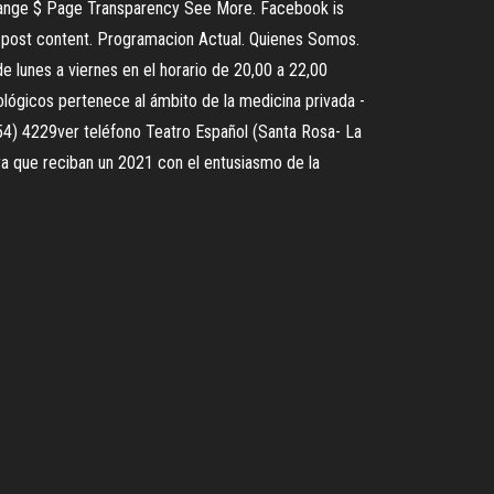
 Range $ Page Transparency See More. Facebook is
 post content. Programacion Actual. Quienes Somos.
e lunes a viernes en el horario de 20,00 a 22,00
lógicos pertenece al ámbito de la medicina privada -
954) 4229ver teléfono Teatro Español (Santa Rosa- La
ra que reciban un 2021 con el entusiasmo de la