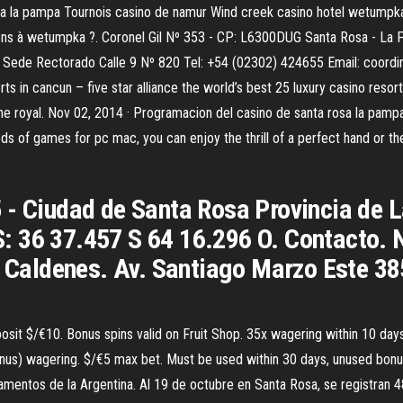
a la pampa Tournois casino de namur Wind creek casino hotel wetumpka,
ons à wetumpka ?. Coronel Gil Nº 353 - CP: L6300DUG Santa Rosa - La P
o, Sede Rectorado Calle 9 Nº 820 Tel: +54 (02302) 424655 Email: coor
ts in cancun – five star alliance the world’s best 25 luxury casino resor
ly the royal. Nov 02, 2014 · Programacion del casino de santa rosa la pa
of games for pc mac, you can enjoy the thrill of a perfect hand or the 
 - Ciudad de Santa Rosa Provincia de 
: 36 37.457 S 64 16.296 O. Contacto. 
os Caldenes. Av. Santiago Marzo Este 3
it $/€10. Bonus spins valid on Fruit Shop. 35x wagering within 10 day
us) wagering. $/€5 max bet. Must be used within 30 days, unused bon
tamentos de la Argentina. Al 19 de octubre en Santa Rosa, se registran