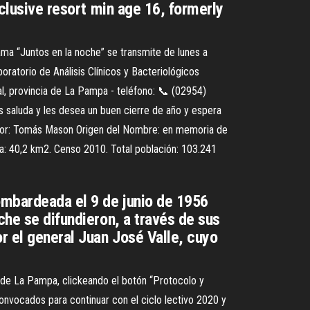
nclusive resort min age 16, formerly
ma “Juntos en la noche” se transmite de lunes a
atorio de Análisis Clínicos y Bacteriológicos
al, provincia de La Pampa - teléfono: 📞 (02954)
 saluda y les desea un buen cierre de año y espera
dador: Tomás Mason Origen del Nombre: en memoria de
a: 40,2 km2. Censo 2010. Total población: 103.241
ombardeada el 9 de junio de 1956
che se difundieron, a través de sus
r el general Juan José Valle, cuyo
n de La Pampa, clickeando el botón “Protocolo y
convocados para continuar con el ciclo lectivo 2020 y