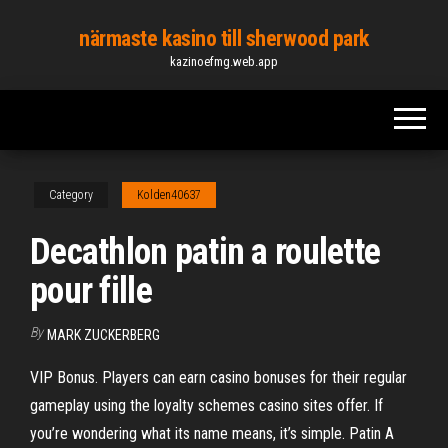
Skip
närmaste kasino till sherwood park
to
kazinoefmg.web.app
the
content
Category
Kolden40637
Decathlon patin a roulette
pour fille
By
MARK ZUCKERBERG
VIP Bonus. Players can earn casino bonuses for their regular
gameplay using the loyalty schemes casino sites offer. If
you’re wondering what its name means, it’s simple. Patin A