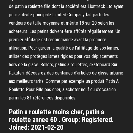
de patin a roulette fille dont la société est Liontreck Ltd ayant
pour activité principale Limited Company fait parti des
vendeurs de taille moyenne et mérite 18 sur 20 selon les
acheteurs. Les patins doivent être affûtés régulièrement. Un
premier affûtage est recommandé avant la première
utilisation. Pour garder la qualité de l'affûtage de vos lames,
utiliser des protèges lames rigides pour vos déplacements
hors de la glace. Rollers, patins à roulettes, skateboard Sur
Rakuten, découvrez des centaines d'articles de glisse urbaine
aux meilleurs tarifs. Comme par exemple un produit Patin A
Roulette Pour Fille pas cher, à acheter neuf ou d'occasion
parmi les 81 références disponibles.
Patin a roulette moins cher, patin a
roulette annee 60 . Group: Registered.
Joined: 2021-02-20