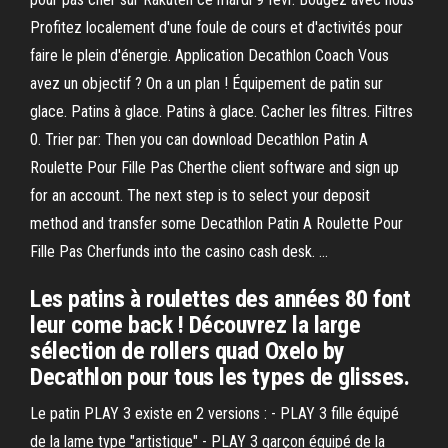
Profitez localement d'une foule de cours et d'activités pour
faire le plein d'énergie. Application Decathlon Coach Vous
avez un objectif ? On a un plan ! Équipement de patin sur
glace. Patins à glace. Patins à glace. Cacher les filtres. Filtres
0. Trier par: Then you can download Decathlon Patin A
Roulette Pour Fille Pas Cherthe client software and sign up
for an account. The next step is to select your deposit
method and transfer some Decathlon Patin A Roulette Pour
Fille Pas Cherfunds into the casino cash desk. …
Les patins à roulettes des années 80 font
leur come back ! Découvrez la large
sélection de rollers quad Oxelo by
Decathlon pour tous les types de glisses.
Le patin PLAY 3 existe en 2 versions : - PLAY 3 fille équipé
de la lame type "artistique" - PLAY 3 garçon équipé de la