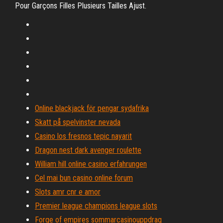
Pour Garçons Filles Plusieurs Tailles Ajust.
Online blackjack för pengar sydafrika
Skatt på spelvinster nevada
Casino los fresnos tepic nayarit
Dragon nest dark avenger roulette
William hill online casino erfahrungen
Cel mai bun casino online forum
Slots amr cnr e amor
Premier league champions league slots
Forge of empires sommarcasinouppdrag