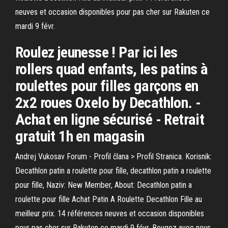
neuves et occasion disponibles pour pas cher sur Rakuten ce
mardi 9 févr.
Roulez jeunesse ! Par ici les
rollers quad enfants, les patins à
roulettes pour filles garçons en
2x2 roues Oxelo by Decathlon. -
Achat en ligne sécurisé - Retrait
gratuit 1h en magasin
Andrej Vukosav Forum - Profil člana > Profil Stranica. Korisnik:
Decathlon patin a roulette pour fille, decathlon patin a roulette
pour fille, Naziv: New Member, About: Decathlon patin a
roulette pour fille Achat Patin A Roulette Decathlon Fille au
meilleur prix. 14 références neuves et occasion disponibles
pour pas cher sur Rakuten ce mardi 9 févr. Bougez avec nous