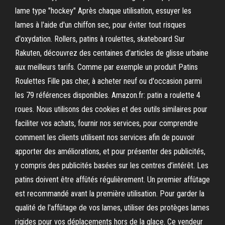
lame type "hockey" Après chaque utilisation, essuyer les
lames à l'aide d'un chiffon sec, pour éviter tout risques
d'oxydation. Rollers, patins à roulettes, skateboard Sur
Rakuten, découvrez des centaines d'articles de glisse urbaine
aux meilleurs tarifs. Comme par exemple un produit Patins
Roulettes Fille pas cher, à acheter neuf ou d'occasion parmi
les 79 références disponibles. Amazon.fr: patin a roulette 4
roues. Nous utilisons des cookies et des outils similaires pour
faciliter vos achats, fournir nos services, pour comprendre
comment les clients utilisent nos services afin de pouvoir
apporter des améliorations, et pour présenter des publicités,
y compris des publicités basées sur les centres d’intérêt. Les
patins doivent être affûtés régulièrement. Un premier affûtage
est recommandé avant la première utilisation. Pour garder la
qualité de l'affûtage de vos lames, utiliser des protèges lames
rigides pour vos déplacements hors de la glace. Ce vendeur