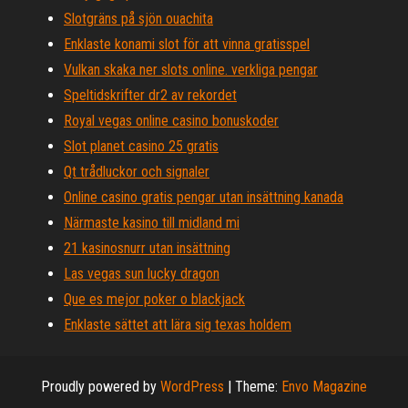
Slotgräns på sjön ouachita
Enklaste konami slot för att vinna gratisspel
Vulkan skaka ner slots online. verkliga pengar
Speltidskrifter dr2 av rekordet
Royal vegas online casino bonuskoder
Slot planet casino 25 gratis
Qt trådluckor och signaler
Online casino gratis pengar utan insättning kanada
Närmaste kasino till midland mi
21 kasinosnurr utan insättning
Las vegas sun lucky dragon
Que es mejor poker o blackjack
Enklaste sättet att lära sig texas holdem
Proudly powered by
WordPress
|
Theme:
Envo Magazine