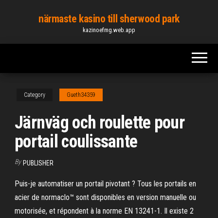
Skip
närmaste kasino till sherwood park
to
kazinoefmg.web.app
the
content
Category
Gueth34359
Järnväg och roulette pour
portail coulissante
By
PUBLISHER
Puis-je automatiser un portail pivotant ? Tous les portails en
acier de normaclo™ sont disponibles en version manuelle ou
motorisée, et répondent à la norme EN 13241-1. Il existe 2