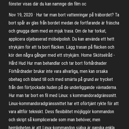
fönster visas där du kan namnge din film oc
Nov 19, 2020 · Hur tar man bort vattenringar på träbordet? Ta
bort spår av glas från bordet medan de fortfarande är fräscha
och gnugga dem med en mjuk trasa. Om de har torkat,
applicera oljebaserad möbelpolish. Du kan använda ett hett
strykjärn för att ta bort fläcken. Lägg trasan på fläcken och
kör den några gånger med ett strykjärn. Home Skötselråd -
Hård Hud Hur man behandlar och tar bort förhårdnader
Förhårdnader brukar inte vara allvarliga, men kan orsaka
obehag och ibland till och med smärta på grund av trycket
från den förtjockade huden på de underliggande vävnaderna.
Hur man tar bort en fil med Linux: s kommandoradgränssnitt.
Linux-kommandoradgränssnittet har ett oförtjänt rykte för att
vara alltför tekniskt. Dess flexibilitet möjliggör kommandon
och skript så komplicerade som man behöver, men
hemligheten är att Linux-kommandon själva är ganska enkla