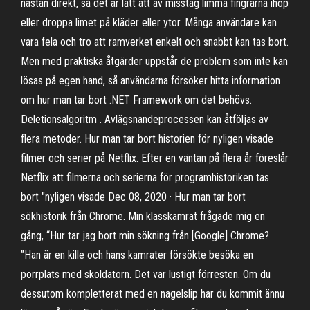
nästan direkt, så det är lätt att av misstag limma fingrarna ihop
eller droppa limet på kläder eller ytor. Många användare kan
vara fela och tro att ramverket enkelt och snabbt kan tas bort.
Men med praktiska åtgärder uppstår de problem som inte kan
lösas på egen hand, så användarna försöker hitta information
om hur man tar bort .NET Framework om det behövs.
Deletionsalgoritm . Avlägsnandeprocessen kan åtföljas av
flera metoder. Hur man tar bort historien för nyligen visade
filmer och serier på Netflix. Efter en väntan på flera år föreslår
Netflix att filmerna och serierna för programhistoriken tas
bort "nyligen visade Dec 08, 2020 · Hur man tar bort
sökhistorik från Chrome. Min klasskamrat frågade mig en
gång, “Hur tar jag bort min sökning från [Google] Chrome?
”Han är en kille och hans kamrater försökte besöka en
porrplats med skoldatorn. Det var lustigt förresten. Om du
dessutom kompletterat med en nagelslip har du kommit ännu