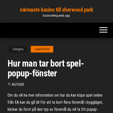
Skip
närmaste kasino till sherwood park
to
kazinoefmg.web.app
the
content
Category
Gueth34359
Hur man tar bort spel-
popup-fönster
By
AUTHOR
Om du vill ha mer information om hur du kan köpa spel online
från EA kan du gå till För att ta bort flera föremål i byggläget,
klickar du först på den typ av föremål du vill ta Ett popup-