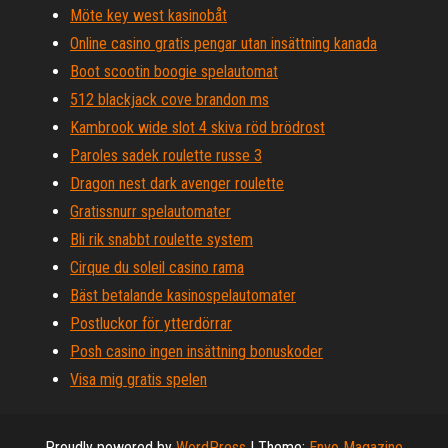
Möte key west kasinobåt
Online casino gratis pengar utan insättning kanada
Boot scootin boogie spelautomat
512 blackjack cove brandon ms
Kambrook wide slot 4 skiva röd brödrost
Paroles sadek roulette russe 3
Dragon nest dark avenger roulette
Gratissnurr spelautomater
Bli rik snabbt roulette system
Cirque du soleil casino rama
Bäst betalande kasinospelautomater
Postluckor för ytterdörrar
Posh casino ingen insättning bonuskoder
Visa mig gratis spelen
Proudly powered by
WordPress
|
Theme:
Envo Magazine