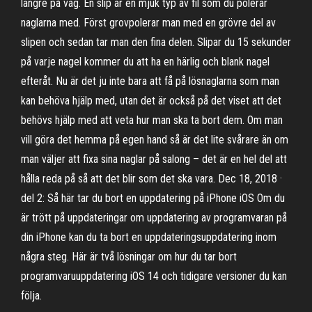
längre på väg. En slip är en mjuk typ av fil som du polerar
naglarna med. Först grovpolerar man med en grövre del av
slipen och sedan tar man den fina delen. Slipar du 15 sekunder
på varje nagel kommer du att ha en härlig och blank nagel
efteråt. Nu är det ju inte bara att få på lösnaglarna som man
kan behöva hjälp med, utan det är också på det viset att det
behövs hjälp med att veta hur man ska ta bort dem. Om man
vill göra det hemma på egen hand så är det lite svårare än om
man väljer att fixa sina naglar på salong – det är en hel del att
hålla reda på så att det blir som det ska vara. Dec 18, 2018 ·
del 2: Så här tar du bort en uppdatering på iPhone iOS Om du
är trött på uppdateringar om uppdatering av programvaran på
din iPhone kan du ta bort en uppdateringsuppdatering inom
några steg. Här är två lösningar om hur du tar bort
programvaruuppdatering iOS 14 och tidigare versioner du kan
följa.