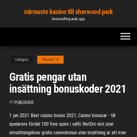
Skip
närmaste kasino till sherwood park
to
kazinoefmg.web.app
the
content
Category
Alfonso717
Gratis pengar utan
insättning bonuskoder 2021
By
PUBLISHER
1 jan 2021 Bäst casino bonus 2021; Casino bonusar - till
spelarens fördel 100 free spins i valfri NetEnt-slot utan
omsättningskrav gratis casinobonus utan insättning är att man