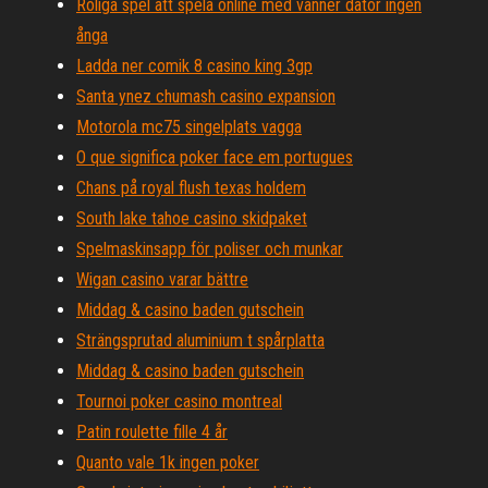
Roliga spel att spela online med vänner dator ingen
ånga
Ladda ner comik 8 casino king 3gp
Santa ynez chumash casino expansion
Motorola mc75 singelplats vagga
O que significa poker face em portugues
Chans på royal flush texas holdem
South lake tahoe casino skidpaket
Spelmaskinsapp för poliser och munkar
Wigan casino varar bättre
Middag & casino baden gutschein
Strängsprutad aluminium t spårplatta
Middag & casino baden gutschein
Tournoi poker casino montreal
Patin roulette fille 4 år
Quanto vale 1k ingen poker