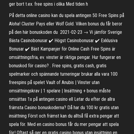
ger bort t.ex. free spins i olika Med tiden h
På detta online casino kan du spela antingen 50 Free Spins på
Aloha! Cluster Pays eller Wolf Gold. Vilken bonus du får beror
på den här bonuskoden du 2021-02-23 → Vi jämför Sverige
Bästa Casinobonusar ✔️ Högst Casinobonusar ✔️ Exklusiva
Bonusar ✔️ Bäst Kampanjer för Online Cash Free Spins är
omsättningsfria, ev. vinster är riktiga pengar. Hur fungerar en
bonuskod för casino? . Free spins, gratis cash, gratis
spelmarker och spännande turneringar brukar alla vara 100
freespins på spelet Vault of Anubis | Vinster utan
omsättningskrav | 1 spelare | Insättning + bonus måste
omsättas 1x på antingen casino ell Letar du efter de allra
främsta Casino bonuskoderna? Då har du 100 kr gratis utan
insättning Först och främst kan du alltså få extra pengar att
spela för. Med en casino bonus får du mer pengar att spela
för! Oftast så ger en gratis casino bonus utan insättning en