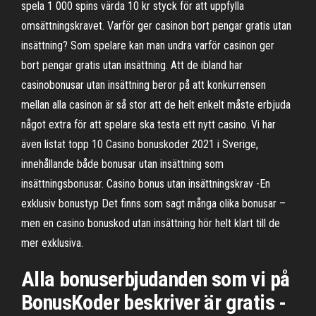
spela 1 000 spins värda 10 kr styck för att uppfylla
omsättningskravet. Varför ger casinon bort pengar gratis utan
insättning? Som spelare kan man undra varför casinon ger
bort pengar gratis utan insättning. Att de ibland har
casinobonusar utan insättning beror på att konkurrensen
mellan alla casinon är så stor att de helt enkelt måste erbjuda
något extra för att spelare ska testa ett nytt casino. Vi har
även listat topp 10 Casino bonuskoder 2021 i Sverige,
innehållande både bonusar utan insättning som
insättningsbonusar. Casino bonus utan insättningskrav -En
exklusiv bonustyp Det finns som sagt många olika bonusar –
men en casino bonuskod utan insättning hör helt klart till de
mer exklusiva.
Alla bonuserbjudanden som vi på
BonusKoder beskriver är gratis -