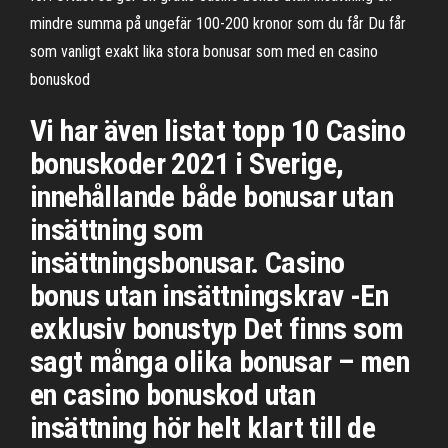
mindre summa på ungefär 100-200 kronor som du får Du får
som vanligt exakt lika stora bonusar som med en casino
bonuskod
Vi har även listat topp 10 Casino
bonuskoder 2021 i Sverige,
innehållande både bonusar utan
insättning som
insättningsbonusar. Casino
bonus utan insättningskrav -En
exklusiv bonustyp Det finns som
sagt många olika bonusar – men
en casino bonuskod utan
insättning hör helt klart till de