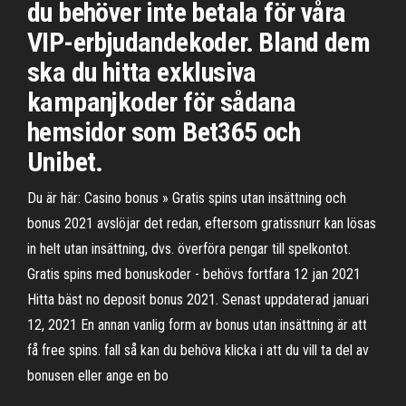
du behöver inte betala för våra
VIP-erbjudandekoder. Bland dem
ska du hitta exklusiva
kampanjkoder för sådana
hemsidor som Bet365 och
Unibet.
Du är här: Casino bonus » Gratis spins utan insättning och
bonus 2021 avslöjar det redan, eftersom gratissnurr kan lösas
in helt utan insättning, dvs. överföra pengar till spelkontot.
Gratis spins med bonuskoder - behövs fortfara 12 jan 2021
Hitta bäst no deposit bonus 2021. Senast uppdaterad januari
12, 2021 En annan vanlig form av bonus utan insättning är att
få free spins. fall så kan du behöva klicka i att du vill ta del av
bonusen eller ange en bo