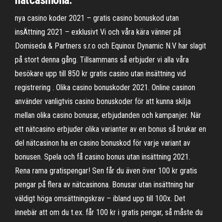
nätcasinona.
nya casino koder 2021 – gratis casino bonuskod utan
insÄttning 2021 – exklusivt Vi och våra kära vänner på
Domiseda & Partners s.r.o och Equinox Dynamic N.V har slagit
på stort denna gång. Tillsammans så erbjuder vi alla våra
besökare upp till 850 kr gratis casino utan insättning vid
registrering . Olika casino bonuskoder 2021. Online casinon
använder vanligtvis casino bonuskoder för att kunna skilja
mellan olika casino bonusar, erbjudanden och kampanjer. När
ett nätcasino erbjuder olika varianter av en bonus så brukar en
del nätcasinon ha en casino bonuskod för varje variant av
bonusen. Spela och få casino bonus utan insättning 2021.
Rena rama gratispengar! Sen får du även över 100 kr gratis
pengar på flera av nätcasinona. Bonusar utan insättning har
väldigt höga omsättningskrav – ibland upp till 100x. Det
innebär att om du t.ex. får 100 kr i gratis pengar, så måste du